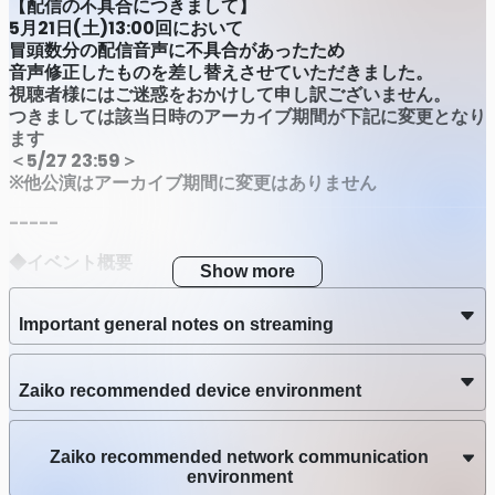
【配信の不具合につきまして】
5月21日19:30 ライブ配信
5月21日(土)13:00回において
Stream date
冒頭数分の配信音声に不具合があったため
May 21 2022 (Sat) 19:30 – 21:15
JST
音声修正したものを差し替えさせていただきました。
視聴者様にはご迷惑をおかけして申し訳ございません。
Latest Archive End Time
つきましては該当日時のアーカイブ期間が下記に変更となり
May 24 2022 (Tue) 23:59
JST
ます
＜5/27 23:59＞
Streaming
5月22日13:00 ライブ配信
※他公演はアーカイブ期間に変更はありません
-----
Stream date
May 22 2022 (Sun) 13:00 – 14:45
JST
◆イベント概要
Show more
Latest Archive End Time
■Time [never] comes back!?とは
May 25 2022 (Wed) 23:59
JST
朗読劇＜Time [never] comes back!?＞は、関根アユミが
Important general notes on streaming
脚本を、宮谷里沙がキャラクターデザインを務めるオリジナ
Streaming
5月22日16:15 ライブ配信
ルコンテンツ。
Zaiko recommended device environment
Stream date
■あらすじ
May 22 2022 (Sun) 16:15 – 18:00
JST
とあるきっかけから炎上し、所属事務所に呼び出された4人
の動画配信者たち。
Zaiko recommended network communication
Latest Archive End Time
待ち受ける勧告は、クビかはたまた……社会的×××⁉⁉⁉
environment
May 25 2022 (Wed) 23:59
JST