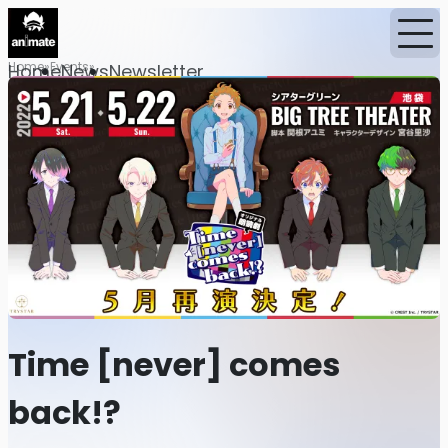
Home
Events
Home
News
Newsletter
Time [never] comes
back!?