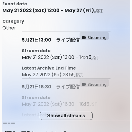
Event date
May 21 2022 (Sat) 13:00 – May 27 (Fri)
JST
Category
Other
Streaming
5月21日13:00 ライブ配信
Stream date
May 21 2022 (Sat) 13:00 – 14:45
JST
Latest Archive End Time
May 27 2022 (Fri) 23:59
JST
Streaming
5月21日16:30 ライブ配信
Stream date
May 21 2022 (Sat) 16:30 – 18:15
JST
Latest Archive End Time
Show all streams
May 24 2022 (Tue) 23:59
JST
-----
Streaming